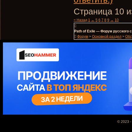
Страница 10 и
< Назад
1
←
5
6
7
8
9
→
10
Path of Exile — Форум русского
Форум
>
Основной раздел
>
Обс
© 2023 -