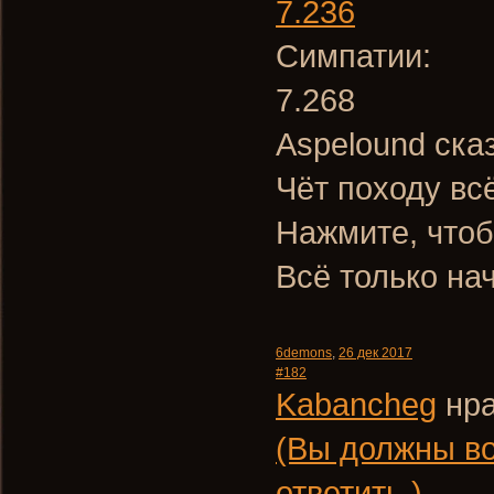
7.236
Симпатии:
7.268
Aspelound ска
Чёт походу вс
Нажмите, чтоб
Всё только на
6demons
,
26 дек 2017
#182
Kabancheg
нра
(Вы должны во
ответить.)