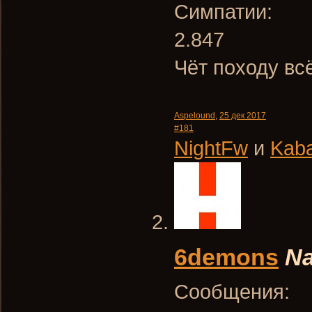
Симпатии:
2.847
Чёт походу вс
Aspelound
,
25 дек 2017
#181
NightFw
и
Kab
6demons
Na
Сообщения: