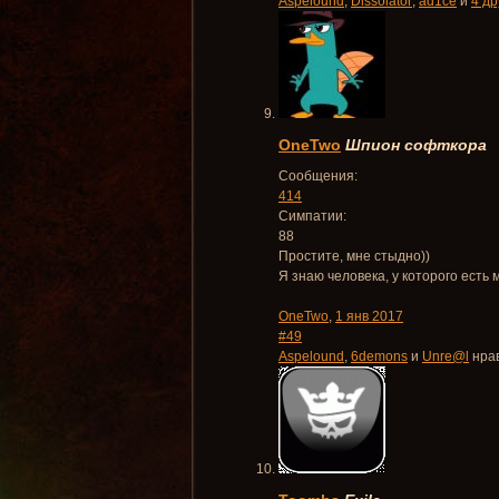
Aspelound
,
Dissolator
,
ad1ce
и
4 др
OneTwo
Шпион софткора
Сообщения:
414
Симпатии:
88
Простите, мне стыдно))
Я знаю человека, у которого есть 
OneTwo
,
1 янв 2017
#49
Aspelound
,
6demons
и
Unre@l
нрав