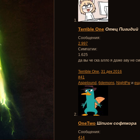
Terrible One
Отец Пигидий
Сообщения:
2.997
Симпатии:
1.625
да вы че ска алло я даже аву не 
Terrible One
,
31 дек 2016
#41
Aspelound
,
6demons
,
NightFw
и
ещ
OneTwo
Шпион софткора
Сообщения:
414