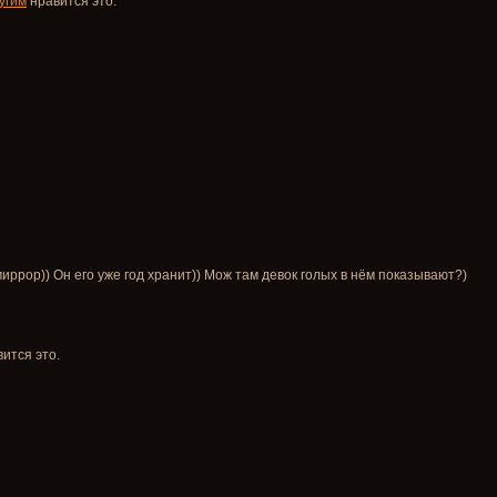
угим
нравится это.
миррор)) Он его уже год хранит)) Мож там девок голых в нём показывают?)
ится это.