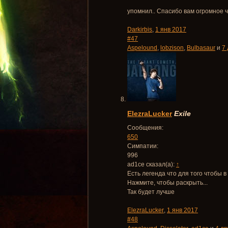
упомнил.. Спасибо вам огромное 
Darkirbis
,
1 янв 2017
#47
Aspelound
,
lobzison
,
Bulbasaur
и
7
ElezraLucker
Exile
Сообщения:
650
Симпатии:
996
ad1ce сказал(а):
↑
Есть легенда что для того чтобы в
Нажмите, чтобы раскрыть...
Так будет лучше
ElezraLucker
,
1 янв 2017
#48