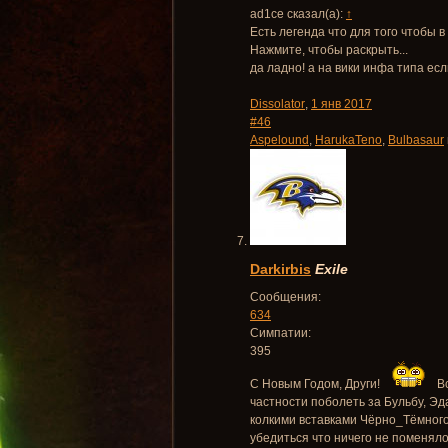
ad1ce сказал(а):
↑
Есть легенда что для того чтобы 
Нажмите, чтобы раскрыть...
да ладно! а на вики инфа типа есл
Dissolator
,
1 янв 2017
#46
Aspelound
,
HarukaTeno
,
Bulbasaur
Darkirbis
Exile
Сообщения:
634
Симпатии:
395
С Новым Годом, Други!
Вс
частности поболеть за Бульбу, Э
колкими вставками Чёрно_Тёмного,
убедиться что ничего не поменялос