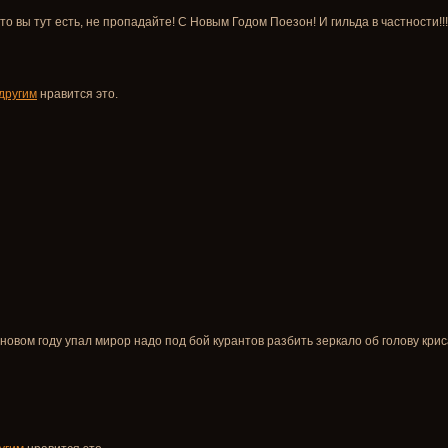
что вы тут есть, не пропадайте! С Новым Годом Поезон! И гильда в частност
 другим
нравится это.
 новом году упал мирор надо под бой курантов разбить зеркало об голову криса