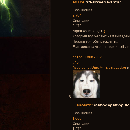
ad1ce
off-screen warrior
Сообщения:
2.784
Симпатии:
2.472
NightFw сказал(а):
↑
Который год желают нам выпадения
Нажмите, чтобы раскрыть...
Есть легенда что для того чтобы 
ad1ce
,
1 янв 2017
#45
Aspelound
,
Unre@l
,
ElezraLucker
и
Dissolator
Мародератор
Ко
Сообщения:
1.063
Симпатии:
1.278