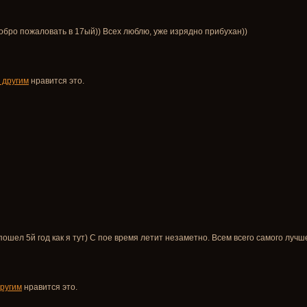
Добро пожаловать в 17ый)) Всех люблю, уже изрядно прибухан))
 другим
нравится это.
 пошел 5й год как я тут) С пое время летит незаметно. Всем всего самого лучш
другим
нравится это.