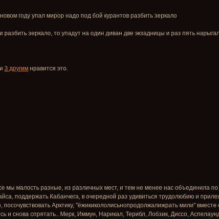
в новом году упал мирор надо под бой курантов разбить зеркало
и разбить зеркало, то упадут на один диван две экзадницы и раз пять нарыгал
и
3 другим
нравится это.
е мы малость разные, из различных мест, и тем не менее нас объединила п
дайса, поддержать Кабанчега, в очередной раз удивиться трудолюбию и прил
 посочувствовать Арктику, "ёжикикололисьнопродолжалижрать мили" вместе с
ь и снова спрятать.. Мерк, Иммун, Нарикал, Терибл, Лобзик, Диссо, Аспелаунд,