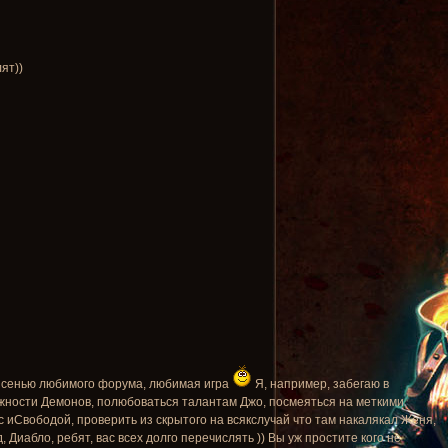
ят))
о сенью любимого форума, любимая игра
Я, например, забегаю в
ежности Демонов, полюбоваться талантам Джо, посмеяться на меткими
 иСвободой, проверить из скрытого на всякслучай что там накалякал Женя,
 Диабло, ребят, вас всех долго перечислять )) Вы уж простите кого не