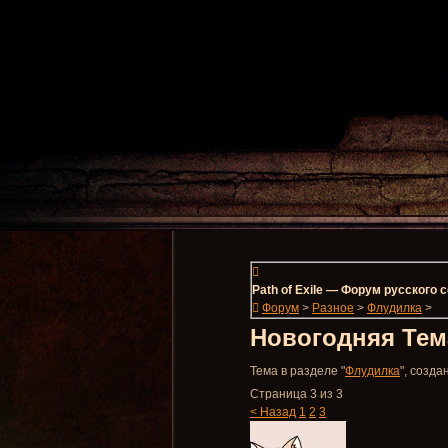
Path of Exile — Форум русского
Форум
>
Разное
>
Флудилка
>
Новогодняя Тем
Тема в разделе "
Флудилка
", созд
Страница 3 из 3
< Назад
1
2
3