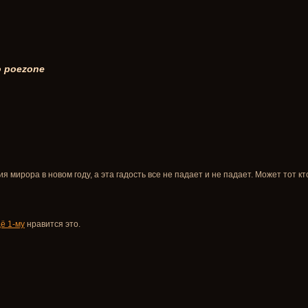
 poezone
 мирора в новом году, а эта гадость все не падает и не падает. Может тот к
ё 1-му
нравится это.