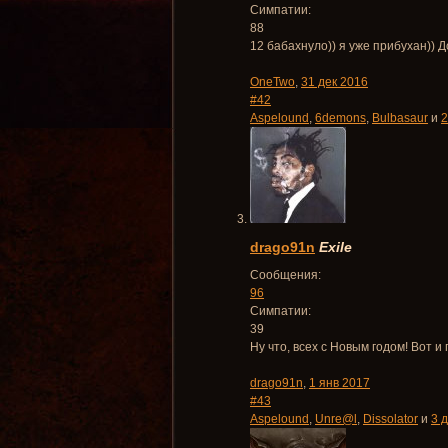
Симпатии:
88
12 бабахнуло)) я уже прибухан)) 
OneTwo
,
31 дек 2016
#42
Aspelound
,
6demons
,
Bulbasaur
и
2
drago91n
Exile
Сообщения:
96
Симпатии:
39
Ну что, всех с Новым годом! Вот и
drago91n
,
1 янв 2017
#43
Aspelound
,
Unre@l
,
Dissolator
и
3 