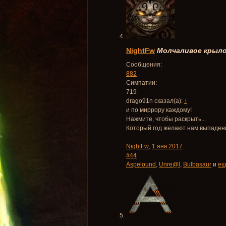
NightFw
Молчаливое крыло
Сообщения:
882
Симпатии:
719
drago91n сказал(а):
↑
и по миррору каждому!
Нажмите, чтобы раскрыть...
Который год желают нам выпадения
NightFw
,
1 янв 2017
#44
Aspelound
,
Unre@l
,
Bulbasaur
и
ещ