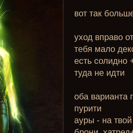
вот так больш
уход вправо от
тебя мало дек
есть солидно 
туда не идти
оба варианта 
пурити
ауры - на тво
брони, хатред