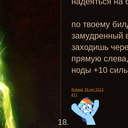
надеяться на 
по твоему бил
замудренный 
заходишь чере
прямую слева,
ноды +10 сил
Roland
,
26 окт 2013
#17