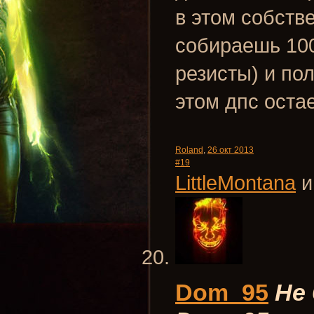
в этом собств
собираешь 100
резисты) и по
этом дпс оста
Roland
,
26 окт 2013
#19
LittleMontana
Dom_95
Не