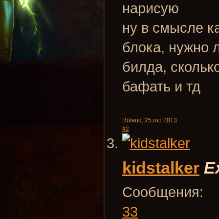
нарисую
ну в смысле к
блока, нужно 
билда, скольк
бафать и тд
Roland
,
25 окт 2013
#2
kidstalker
E
Сообщения:
33