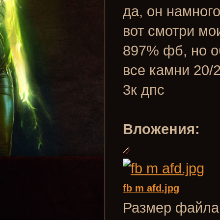
да, он намног
вот смотри мо
897% фб, но 
все камни 20/
3к дпс
Вложения:
fb m afd.jpg
Размер файла