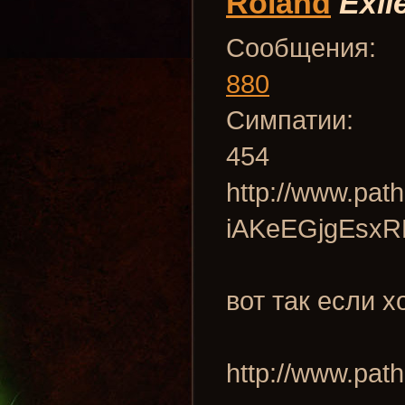
Roland
Exil
Сообщения:
880
Симпатии:
454
http://www.pat
iAKeEGjgEsx
вот так если 
http://www.pa