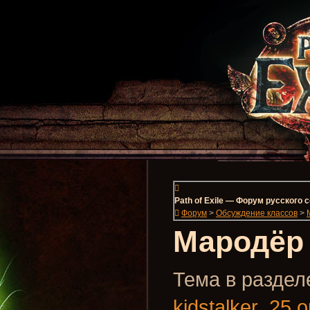
Path of Exile — Форум русского
Форум
>
Обсуждение классов
>
Мародёр 
Тема в разделе
kidstalker
,
25 о