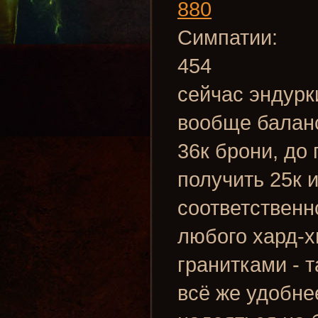
880
Симпатии:
454
сейчас эндурк
вообще баланс
36к брони, до 
получить 25к 
соответственн
любого хард-х
гранитками - т
всё же удобнее