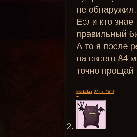
не обнаружил.
Если кто знает
правильный б
А то я после р
на своего 84 
точно прощай
kidstalker
,
25 окт 2013
#1