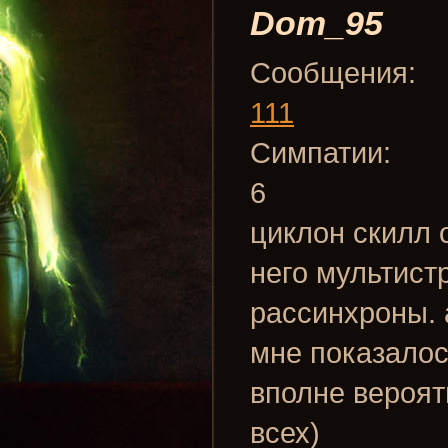
Dom_95
Сообщения:
111
Симпатии:
6
циклон скилл 
него мультист
рассинхроны. а
мне показалось
вполне вероят
всех)