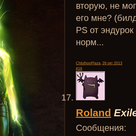
вторую, не мо
его мне? (бил
PS от эндурок 
норм...
ChtulhooPlaza
,
26 окт 2013
#16
Roland
Exil
Сообщения: