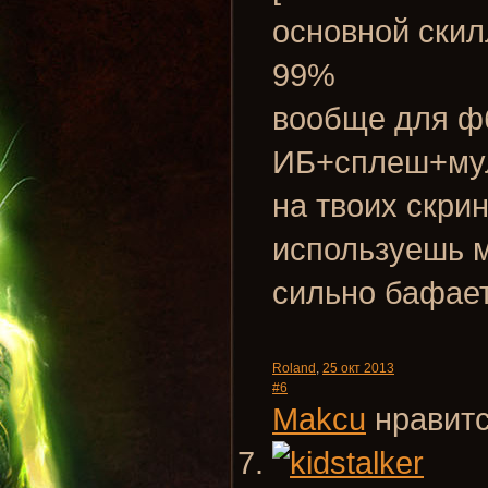
основной скил
99%
вообще для фб
ИБ+сплеш+му
на твоих скрин
используешь м
сильно бафае
Roland
,
25 окт 2013
#6
Makcu
нравитс