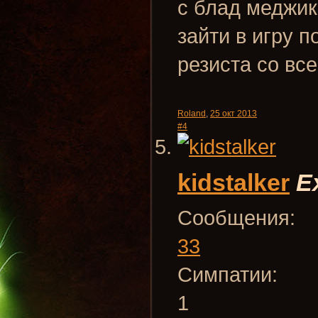
с блад меджик
зайти в игру 
резиста со вс
Roland
,
25 окт 2013
#4
kidstalker
E
Сообщения:
33
Симпатии:
1