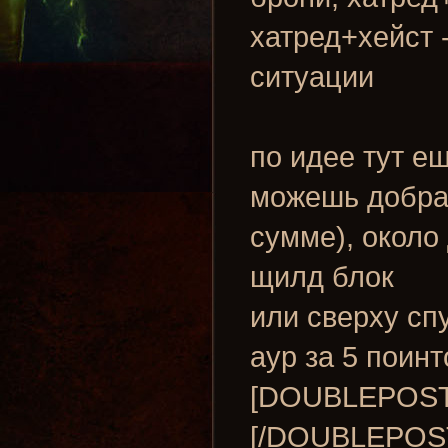
хатред+хейст 
ситуации
по идее тут ещ
можешь добрат
сумме), около
щилд блок
или сверху сп
аур за 5 поинт
[DOUBLEPOST=
[/DOUBLEPOST]