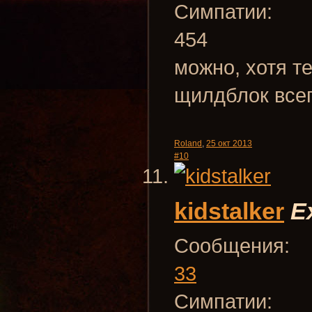
Симпатии:
454
можно, хотя т
щилдблок всег
Roland
,
25 окт 2013
#10
kidstalker
E
Сообщения:
33
Симпатии: