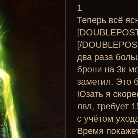
1
Теперь всё яс
[DOUBLEPOST=
[/DOUBLEPOST
два раза боль
брони на 3к ме
заметил. Это б
Юзать я скорее
лвл, требует 1
с учётом уход
Время покажет