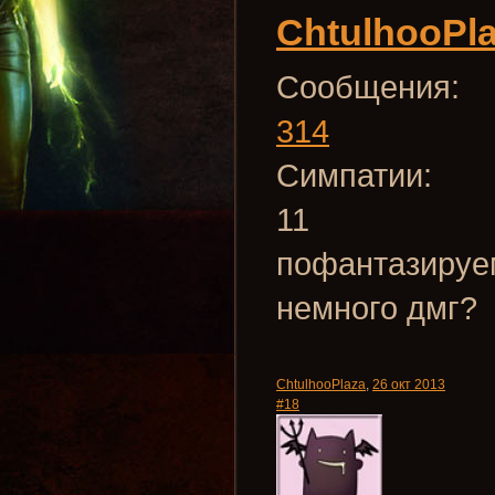
ChtulhooPl
Сообщения:
314
Симпатии:
11
пофантазируем
немного дмг?
ChtulhooPlaza
,
26 окт 2013
#18