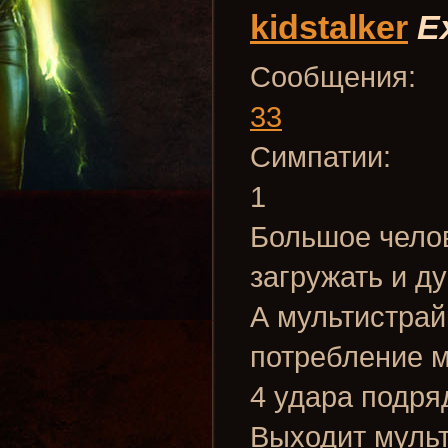
kidstalker
E
Сообщения:
33
Симпатии:
1
Большое челов
загружать и ду
А мультистрай
потребление м
4 удара подря
Выходит мульт