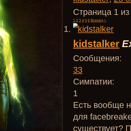
Страница 1 из
1
2
3
4
5
6
Вперёд >
kidstalker
E
Сообщения:
33
Симпатии:
1
Есть вообще 
для facebreake
существует? П