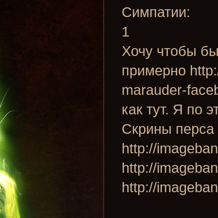
Симпатии:
1
Хочу чтобы бы
примерно http:/
marauder-faceb
как тут. Я по 
Скрины перса 
http://imageb
http://imageb
http://imageb