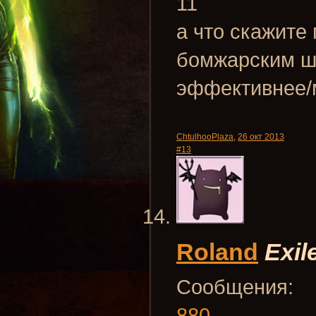
11
а что скажите 
бомжарским шм
эффективнее/м
ChtulhooPlaza
,
26 окт 2013
#13
Roland
Exil
Сообщения:
880