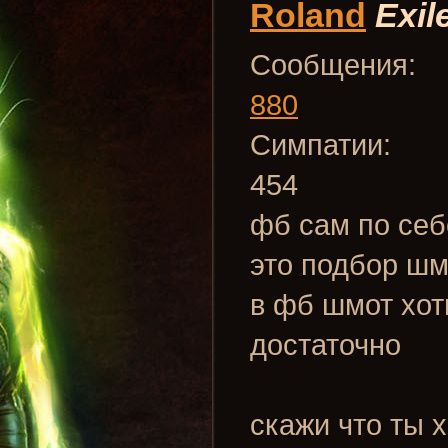
Roland
Exil
Сообщения:
880
Симпатии:
454
фб сам по себ
это подбор шм
в фб шмот хот
достаточно
скажи что ты 