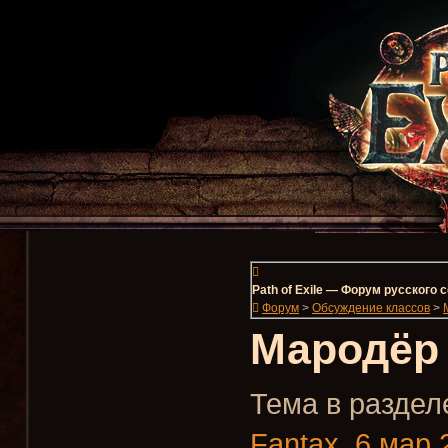
Path of Exile — Форум русского
Форум
>
Обсуждение классов
>
Мародёр 
Тема в разделе
Fantax
,
6 мар 