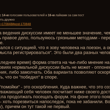
 с
14-ю
голосами пользователей и
16-ю
лайками за сам пост
ить дружно
id=170848#post-170848
---------------------------------
а ведения дискуссии имеет не меньшее значение, че
 правое дело, пользуяюсь грязными методами - пер
е.
ался с ситуацией, что я зову человека на поезон, а о
мысла регистрироваться". Это были два разных челов
следнее время) форма ответа на чье-либо мнение н
ловиях нормальной дискуссии быть не может - оппоне
ния, либо замолчать. Оба варианта позволяют оско
ь, что он "победил" в споре.
 "помойки" - это оскорбления. Куда важнее, что это с
уважающий себя человек посчитает ниже своего дост
ла продолжать посещать форум. На фоне этого появ
 - хоть порезвиться напоследок, пока не забанили. 
у), причем он тут такой не первый.