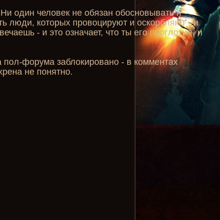
 Ни один человек не обязан обосновывать и
ть люди, которых провоцируют и оскорбляют - и
вечаешь - и это означает, что ты его проглотил, и
да пол-форума заблокировано - в комментах
хрена не понятно.