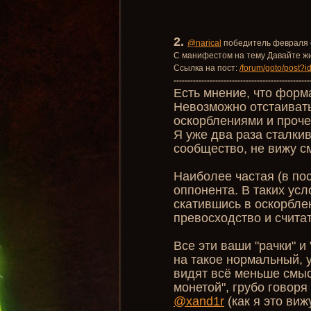
2.
@narical
победитель февраля
С манифестом на тему Давайте ж
Ссылка на пост:
/forum/goto/post?
-------------------------------------------------
Есть мнение, что форм
Невозможно отстаивать
оскорблениями и проче
Я уже два раза сталкив
сообщество, не вижу с
Наиболее частая (в по
оппонента. В таких ус
скатившись в оскорбле
превосходство и считат
Все эти ваши "рачки" и
на такое нормальный, 
видят всё меньше смыс
монетой", грубо говоря
@xand1r
(как я это виж