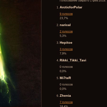
Голосование закрыто 1 фев 2018.
ArcticforPolar
9 голосов
23,7%
narical
2 голосов
5,3%
Hepitoe
3 голосов
7,9%
Rikki_Tikki_Tavi
0 голосов
0,0%
Mi7teR
0 голосов
0,0%
Zhenia
7 голосов
18,4%