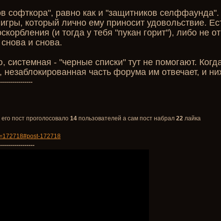
ов софткора", равно как и "защитников селффаунда".
 игры, который лично ему приносит удовольствие. Ес
корбления (и тогда у тебя "пукан горит"), либо не от
снова и снова.
 системная - "черные списки" тут не помогают. Ког
, незаблокированная часть форума им отвечает, и ни
-----------------
 его пост проголосовало
14
пользователей а сам пост набрал
22
лайка
id=172718#post-172718
------------------