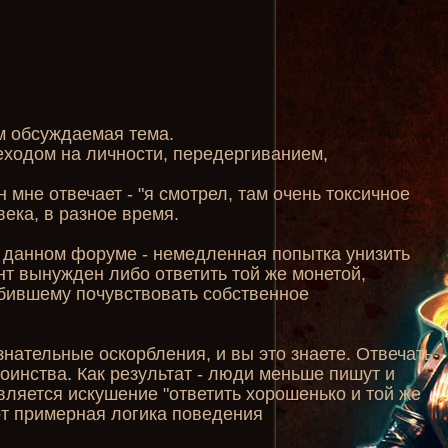
м обсуждаемая тема.
еходом на личности, передергиванием,
н мне отвечает - "я смотрел, там очень токсичное
ека, в разное время.
а данном форуме - немедленная попытка унизить
нт вынужден либо ответить той же монетой,
рбившему почувствовать собственное
ознательные оскорбления, и вы это знаете. Отвечать
оинства. Как результат - люди меньше пишут и
ляется искушение "ответить хорошенько и той же
Вот примерная логика поведения