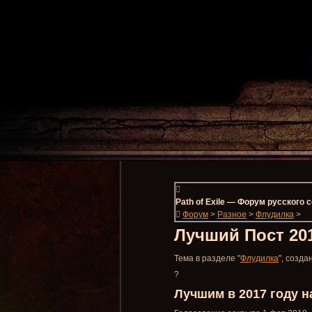
Path of Exile — Форум русского
Форум
>
Разное
>
Флудилка
>
Лучший Пост 201
Тема в разделе "
Флудилка
", созд
?
Лучшим в 2017 году на