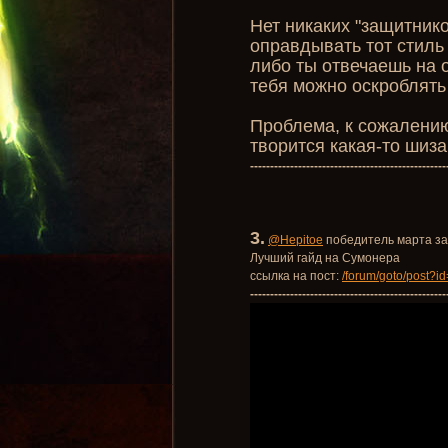
Нет никаких "защитник
оправдывать тот стиль
либо ты отвечаешь на ос
тебя можно оскроблять 
Проблема, к сожалению,
творится какая-то шиза
-------------------------------------------------
3.
@Hepitoe
победитель марта за
Лучший гайд на Сумонера
ссылка на пост:
/forum/goto/post?
-------------------------------------------------