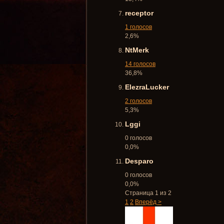
receptor
1 голосов
2,6%
NtMerk
14 голосов
36,8%
ElezraLucker
2 голосов
5,3%
Lggi
0 голосов
0,0%
Desparo
0 голосов
0,0%
Страница 1 из 2
1
2
Вперёд >