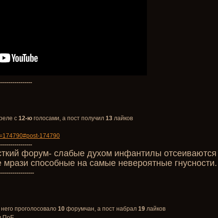
-----------------
реле с
12-ю
голосами, а пост получил
13
лайков
id=174790#post-174790
-----------------
сткий форум- слабые духом инфантилы отсеиваются п
 мрази способные на самые невероятные гнусности.
------------------
 него проголосовало
10
форумчан, а пост набрал
19
лайков
в ПоЕ