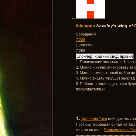
6demons
Navalny's wing of
Сообщения:
7.236
Симпатии:
7.268
Спойлер:
краткий свод правил
1. Голосование закончится 1 февр
2. Можно и нужно агитировать за 
3. Можно поменять свой выбор до
4. Можно видеть текущий расклад 
5. Победит только один, если буд
пользователями.
1.
@ArcticforPolar
победитель янв
Пост был посвещен рипам автора 
ссылка на пост:
/forum/goto/post?
-------------------------------------------------