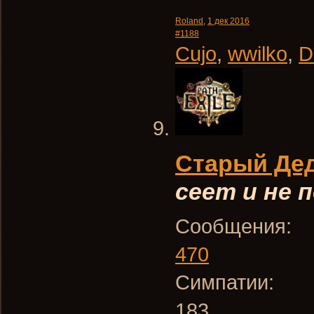
Roland
,
1 дек 2016
#1188
Сujo
,
wwilko
,
D
Старый Де
сеет и не
Сообщения:
470
Симпатии:
183