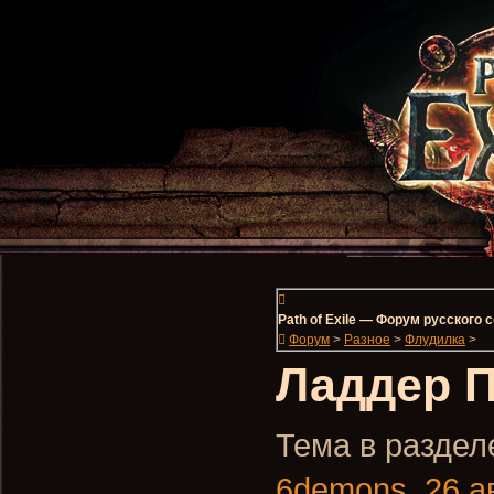
Path of Exile — Форум русского
Форум
>
Разное
>
Флудилка
>
Ладдер П
Тема в разделе
6demons
,
26 а