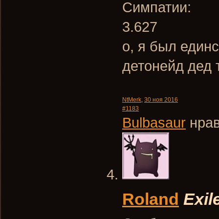
Симпатии:
3.627
о, я был един
детонейд дед 
NtMerk
,
30 ноя 2016
#1183
Bulbasaur
нрав
Roland
Exil