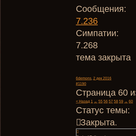
Сообщения:
7.236
Симпатии:
7.268
тема закрыта
6demons
,
2 дек 2016
#1190
Страница 60 и
< Назад
1
←
55
56
57
58
59
→
60
Статус темы:
Закрыта.