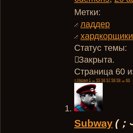
Метки:
ладдер
хардкорщики
Статус темы:
Закрыта.
Страница 60 и
< Назад
1
←
55
56
57
58
59
→
60
Subway
(；⌣̀