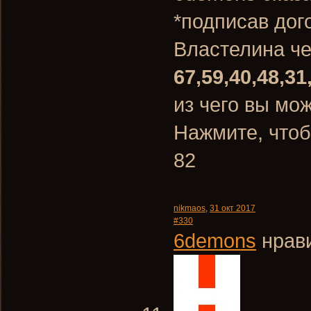
*подписав дог
Властелина ч
67,59,40,48,31
из чего вы мо
Нажмите, чтоб
82
nikmaos
,
31 окт 2017
#330
6demons
нрави