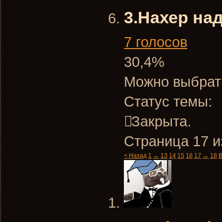
3.Нахер на
7 голосов
30,4%
Можно выбрать
Статус темы:
Закрыта.
Страница 17 и
< Назад
1
←
13
14
15
16
17
→
18
В