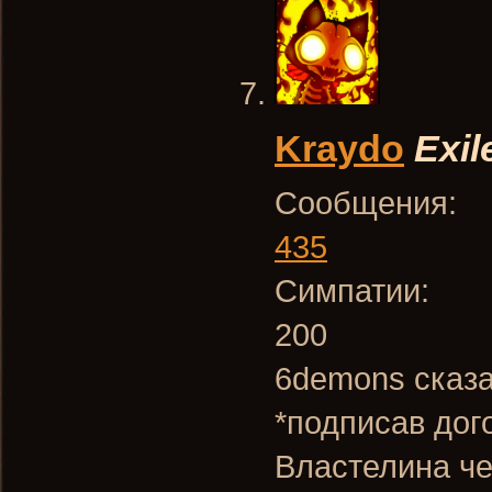
Kraydo
Exil
Сообщения:
435
Симпатии:
200
6demons сказа
*подписав дог
Властелина ч