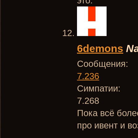
это.
6demons
Na
Сообщения:
7.236
Симпатии:
7.268
Пока всё боле
про ивент и в