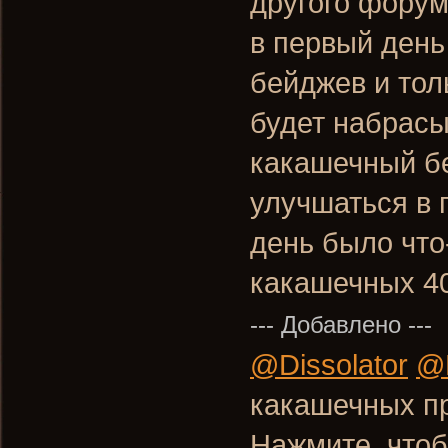
другого фору
в первый день
бейджев и тол
будет набрасы
какашечный б
улучшаться в 
день было что
какашечных 4
--- Добавлено ---
@Dissolator
@L
какашечных п
Нажмите, чтоб