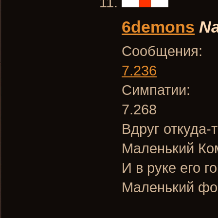
6demons
Na
Сообщения:
7.236
Симпатии:
7.268
Вдруг откуда-т
Маленький Ко
И в руке его г
Маленький фо