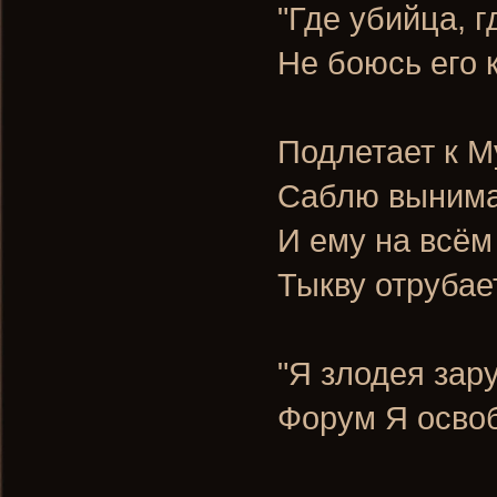
"Где убийца, г
Не боюсь его к
Подлетает к М
Саблю выним
И ему на всём
Тыкву отрубае
"Я злодея зар
Форум Я осво