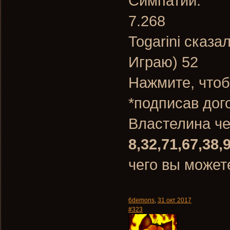
Симпатии:
7.268
Togarini сказа
Играю) 52
Нажмите, чтоб
*подписав дог
Властелина ч
8,32,71,67,38,
чего вы может
6demons
,
31 окт 2017
#323