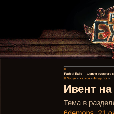
Path of Exile — Форум русского
Форум
>
Разное
>
Флудилка
>
Ивент на
Тема в разделе
6demons
,
21 о