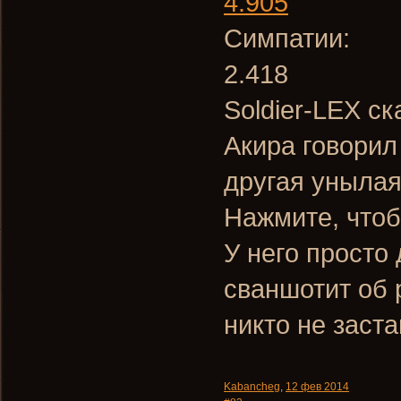
4.905
Симпатии:
2.418
Soldier-LEX ск
Акира говорил
другая унылая
Нажмите, чтоб
У него просто 
сваншотит об 
никто не заста
Kabancheg
,
12 фев 2014