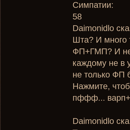
Симпатии:
58
Daimonidlo ска
Шта? И много
ФП+ГМП? И не 
каждому не в 
не только ФП 
Нажмите, чтоб
пффф... варп
Daimonidlo ска