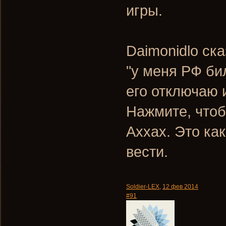
игры.
Daimonidlo ска
"у меня РФ би
его отключаю 
Нажмите, чтоб
Аххах. Это ка
вести.
Soldier-LEX
,
12 фев 2014
#91