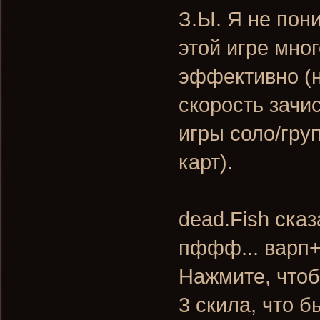
З.Ы. Я не пон
этой игре мног
эффективно (н
скорость зачи
игры соло/гру
карт).
dead.Fish сказ
пффф... варп
Нажмите, чтоб
3 скила, что 