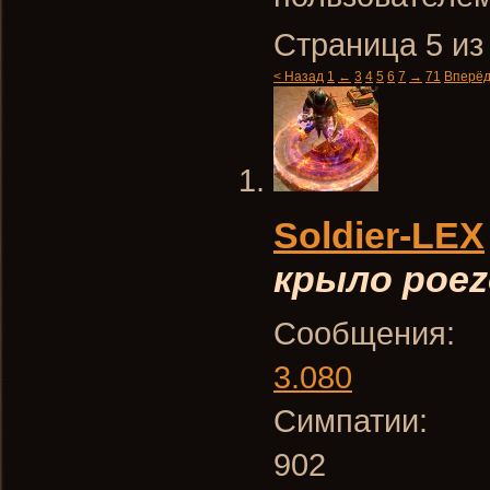
Страница 5 из
< Назад
1
←
3
4
5
6
7
→
71
Вперёд
Soldier-LEX
крыло poez
Сообщения:
3.080
Симпатии:
902