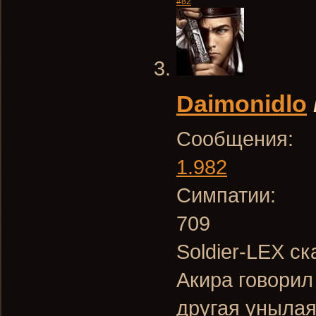
#82
Daimonidlo
Сообщения:
1.982
Симпатии:
709
Soldier-LEX ск
Акира говорил
другая унылая