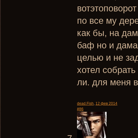
вотэтоповорот
по все му дер
как бы, на дам
баф но и дамаг
целью и не за
хотел собрать 
ли. для меня 
dead.Fish
,
12 фев 2014
#86