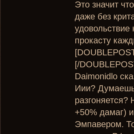
Это значит чт
даже без крит
удовольствие 
прокасту кажд
[DOUBLEPOST=
[/DOUBLEPOS
Daimonidlo ска
Иии? Думаешь 
разгоняется? 
+50% дамаг) и
Эмпавером. То