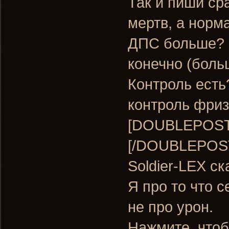
Так и пиши сра
мертв, а норм
ДПС больше? 
конечно (больш
Контроль есть?
контроль фриз
[DOUBLEPOST=
[/DOUBLEPOS
Soldier-LEX ск
Я про то что 
не про урон.
Нажмите, чтоб