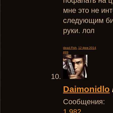
пофапать на ц
мне это не инт
следующим бил
руки. лол
dead.Fish
,
12 фев 2014
#89
Daimonidlo
Сообщения:
1.982