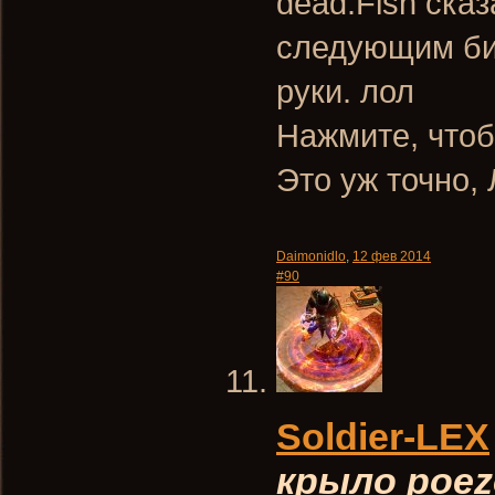
dead.Fish сказ
следующим бил
руки. лол
Нажмите, чтоб
Это уж точно,
Daimonidlo
,
12 фев 2014
#90
Soldier-LEX
крыло poez