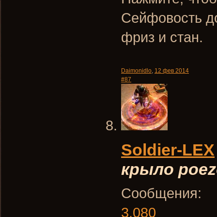
Сейфовость до
фриз и стан.
Daimonidlo
,
12 фев 2014
#87
Soldier-LEX
крыло poez
Сообщения:
3.080