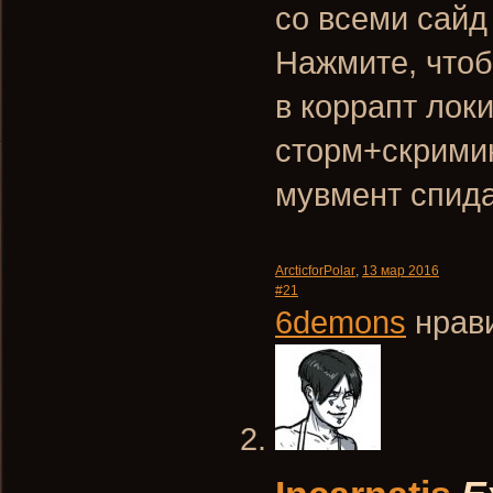
со всеми сайд
Нажмите, чтоб
в коррапт локи
сторм+скримин
мувмент спида
ArcticforPolar
,
13 мар 2016
#21
6demons
нрави