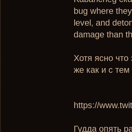
bug where they
level, and det
damage than th
Хотя ясно что 
же как и с тем
https://www.tw
Гудда опять р