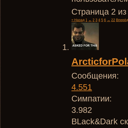
Страница 2 из
< Назад
1
←
2
3
4
5
6
→
22
Вперёд
ArcticforPol
Сообщения:
4.551
Симпатии:
3.982
BLack&Dark ск