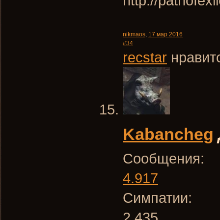
http://pathofe
nikmaos
,
17 мар 2016
#34
recstar
нравитс
Kabancheg
Сообщения:
4.917
Симпатии:
2.435