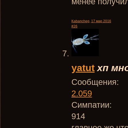
менее получил
Kabancheg
,
17 мар 2016
#26
yatut
хп мн
Сообщения:
2.059
Симпатии:
914
главное же чт