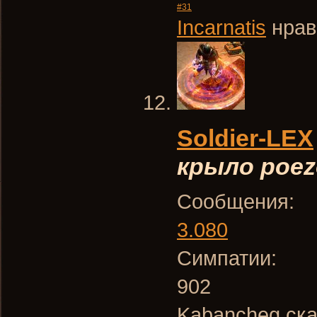
#31
Incarnatis
нрав
Soldier-LEX
крыло poez
Сообщения:
3.080
Симпатии:
902
Kabancheg ска