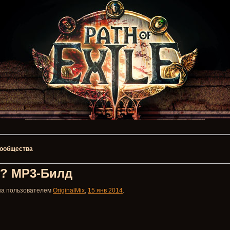
 сообщества
? MP3-Билд
ана пользователем
OriginalMix
,
15 янв 2014
.