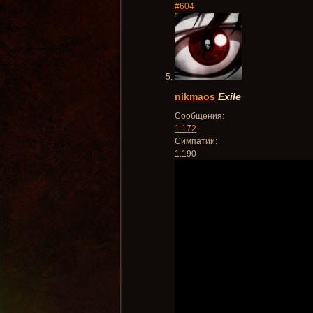
#604
nikmaos
Exile
Сообщения:
1.172
Симпатии:
1.190