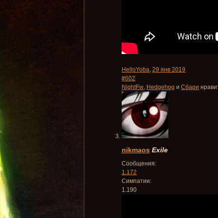
HelloYoba
,
29 янв 2019
#602
NightFw
,
Hedgehog
и
Сбари
нравит
nikmaos
Exile
Сообщения:
1.172
Симпатии:
1.190