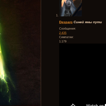
Desparo
Синей ямы пути
Сообщения:
2.435
Симпатии:
1.179