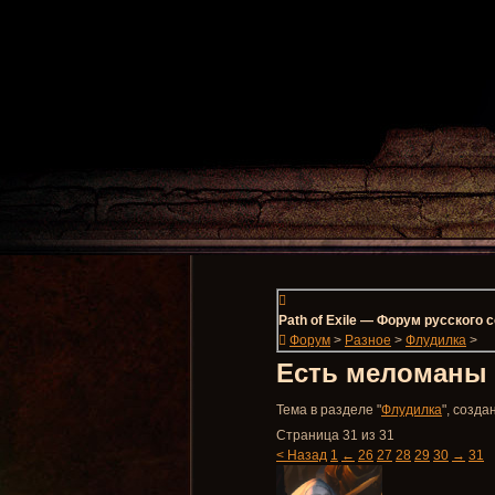
Path of Exile — Форум русского
Форум
>
Разное
>
Флудилка
>
Есть меломаны 
Тема в разделе "
Флудилка
", созд
Страница 31 из 31
< Назад
1
←
26
27
28
29
30
→
31