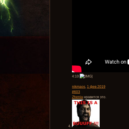
4:10
nikmaos
,
1 фев 2019
#603
Zhenia
нравится это.