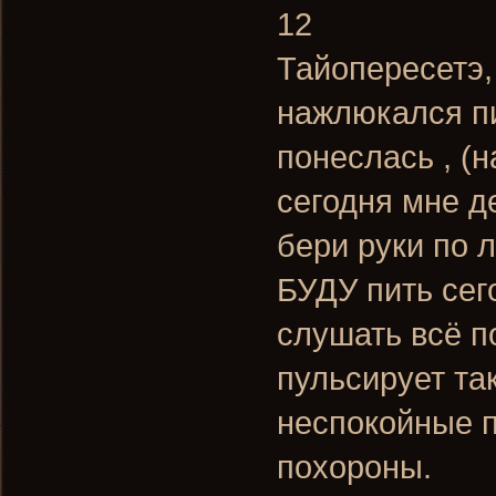
12
Тайопересетэ, 
нажлюкался пи
понеслась , (н
сегодня мне д
бери руки по л
БУДУ пить сег
слушать всё по
пульсирует та
неспокойные п
похороны.