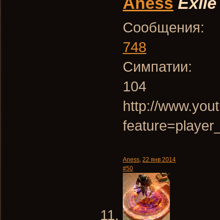
Aness
Exile
Сообщения:
748
Симпатии:
104
http://www.you
feature=playe
Aness
,
22 янв 2014
#50