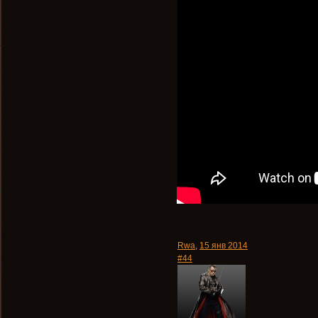
Rwa
,
15 янв 2014
#44