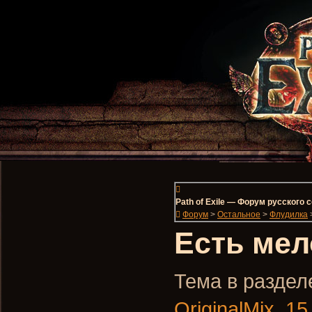
Path of Exile — Форум русского
Форум
>
Остальное
>
Флудилка
Есть ме
Тема в разделе
OriginalMix
,
15