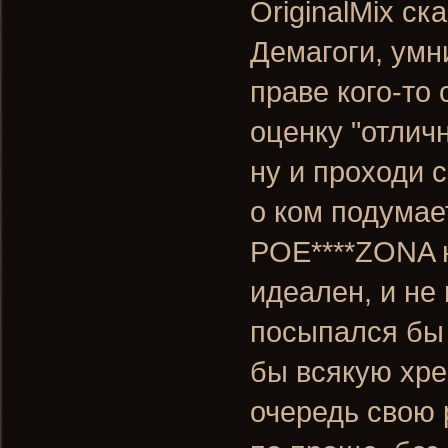
OriginalMix ск
Демагоги, умни
праве кого-то
оценку "отлич
ну и проходи с
о ком подумае
POE****ZONA н
идеален, и не
посыпался бы 
бы всякую хре
очередь свою 