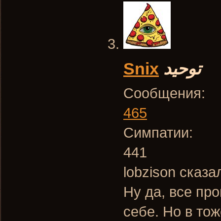
Snix
توحيد
Сообщения:
465
Симпатии:
441
lobzison сказа
Ну да, все пр
себе. Но в тож