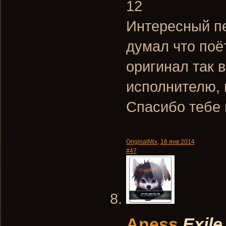
12
Интересный пе
думал что поё
оригинал так 
исполнителю, н
Спасибо тебе 
OriginalMix
,
16 янв 2014
#47
Aness
Exile