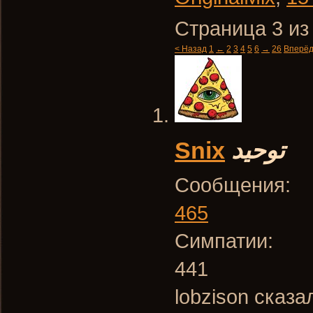
Страница 3 из
< Назад
1
←
2
3
4
5
6
→
26
Вперёд
Snix
توحيد
Сообщения:
465
Симпатии:
441
lobzison сказа