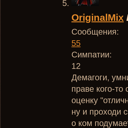
OriginalMix
Сообщения:
55
Симпатии:
12
Демагоги, умни
праве кого-то
оценку "отлич
ну и проходи с
о ком подумае