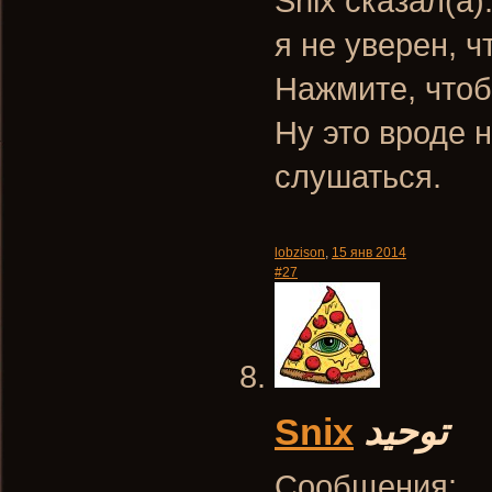
Snix сказал(а)
я не уверен, ч
Нажмите, чтоб
Ну это вроде 
слушаться.
lobzison
,
15 янв 2014
#27
Snix
توحيد
Сообщения: