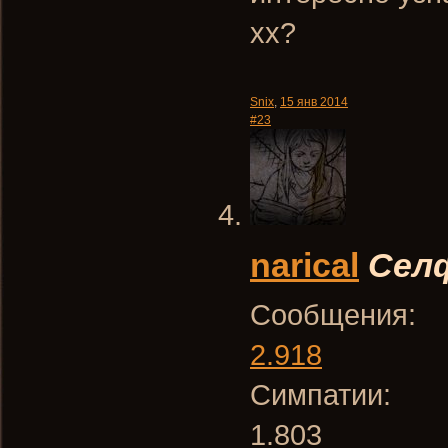
хх?
Snix
,
15 янв 2014
#23
narical
Сел
Сообщения:
2.918
Симпатии:
1.803