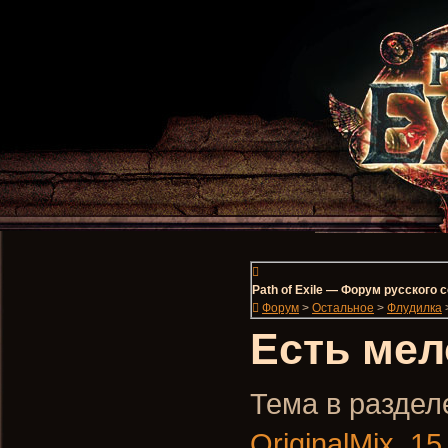
Path of Exile — Форум русского
Форум
>
Остальное
>
Флудилка
Есть ме
Тема в разделе
OriginalMix
,
15