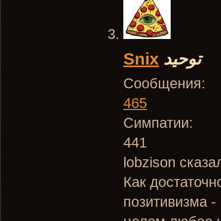
Snix
توحيد
Сообщения:
465
Симпатии:
441
lobzison сказа
Как достаточн
позитивизма -