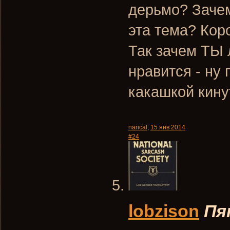
дерьмо? Заче
эта тема? Коро
Так зачем ТЫ 
нравится - ну 
какашкой кину
narical
,
15 янв 2014
#24
lobzison
Пя