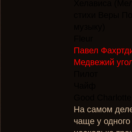
Хелависа (Ме
стихи Веры По
музыку)
Fleur
Павел Фахртди
Медвежий угол
Пилот
Чайф
Good Charlotte
На самом деле
чаще у одного