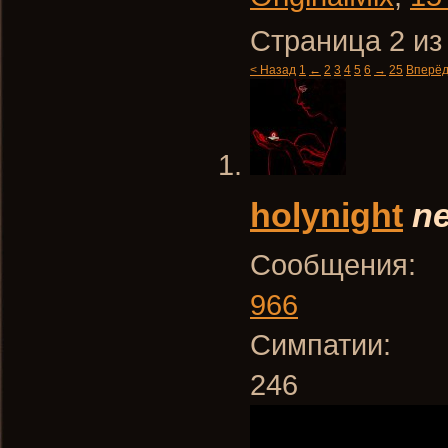
Страница 2 из
< Назад
1
←
2
3
4
5
6
→
25
Вперёд
holynight
ne
Сообщения:
966
Симпатии:
246