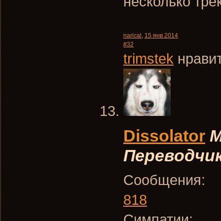
несколько тре
narical
,
15 янв 2014
#32
trimstek
нравит
Dissolator
М
Переводчи
Сообщения:
818
Симпатии: