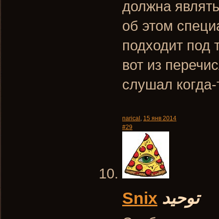
должна являть
об этом специ
подходит под 
вот из перечи
слушал когда-
narical
,
15 янв 2014
#29
Snix
توحيد