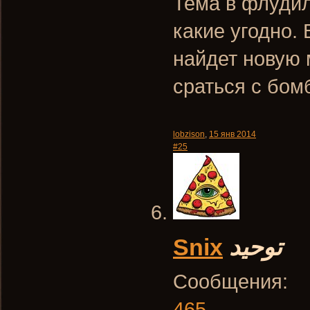
Тема в флудил
какие угодно. 
найдет новую 
сраться с бом
lobzison
,
15 янв 2014
#25
Snix
توحيد
Сообщения:
465