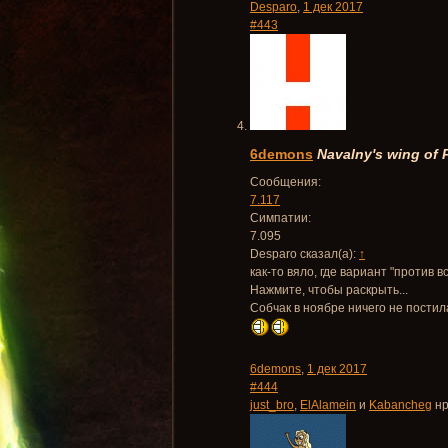
Desparo
,
1 дек 2017
#443
6demons
Navalny's wing of
Сообщения:
7.117
Симпатии:
7.095
Desparo сказал(а):
↑
как-то вяло, где вариант "против в
Нажмите, чтобы раскрыть...
Собчак в ноябре ничего не постил
6demons
,
1 дек 2017
#444
just_bro
,
ElAlamein
и
Kabancheg
нр