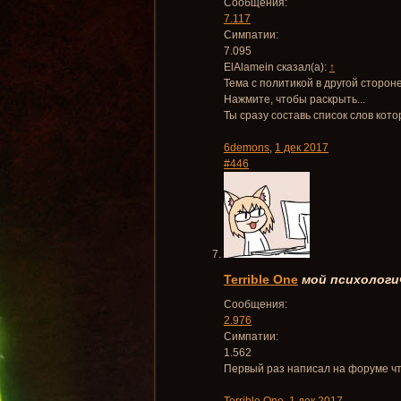
Сообщения:
7.117
Симпатии:
7.095
ElAlamein сказал(а):
↑
Тема с политикой в другой стороне
Нажмите, чтобы раскрыть...
Ты сразу составь список слов кот
6demons
,
1 дек 2017
#446
Terrible One
мой психологич
Сообщения:
2.976
Симпатии:
1.562
Первый раз написал на форуме что