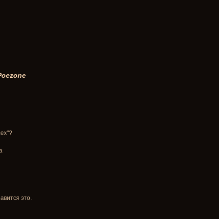
 Poezone
сех"?
а
авится это.