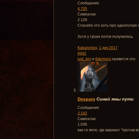
Сообщения:
4.705
Симпатии:
2.126
Спасибо что хоть про однополую л
Хотя у троих почти получилось.
Kabancheg
,
1 дек 2017
#442
just_bro
и
6demons
нравится это.
Desparo
Синей ямы пути
Сообщения:
2.192
Симпатии:
1.036
как-то вяло, где вариант "против в