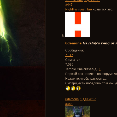
Terrible One
,
1 дек 2017
#447
NightFw
и
just_bro
нравится это.
6demons
Navalny's wing of
Сообщения:
7.117
Симпатии:
7.095
Terrible One сказал(а):
↑
Первый раз написал на форуме что
Нажмите, чтобы раскрыть...
Смотри, если победишь то в конце
6demons
,
1 дек 2017
#448