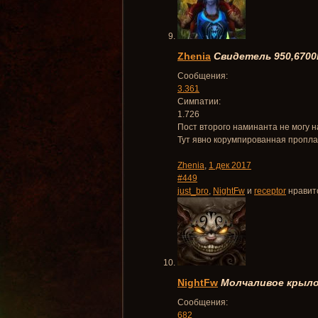
Zhenia
Свидетель 950,6700
Сообщения:
3.361
Симпатии:
1.726
Пост второго наминанта не могу на
Тут явно корумпированная пропла
Zhenia
,
1 дек 2017
#449
just_bro
,
NightFw
и
receptor
нравитс
NightFw
Молчаливое крыло
Сообщения:
682