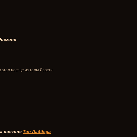
 Poezone
в этом месяце из темы Ярости.
а poezone
Топ Ладдера