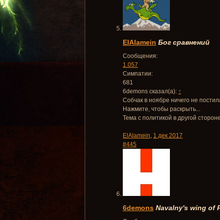
ElAlamein
Бог сравнений
Сообщения:
1.057
Симпатии:
681
6demons сказал(а):
↑
Собчак в ноябре ничего не постил
Нажмите, чтобы раскрыть...
Тема с политикой в другой стороне
ElAlamein
,
1 дек 2017
#445
6demons
Navalny's wing of