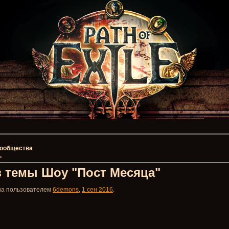
 сообщества
>
з темы Шоу "Пост Месяца"
ана пользователем
6demons
,
1 сен 2016
.