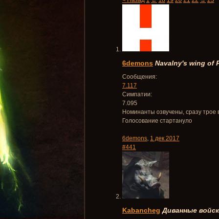
< Назад
1
←
18
19
20
21
22
→
23
6demons
Navalny's wing of
Сообщения:
7.117
Симпатии:
7.095
Номинанты озвучены, сразу трое 
Голосование стартануло
6demons
,
1 дек 2017
#441
Kabancheg
Диванные войск