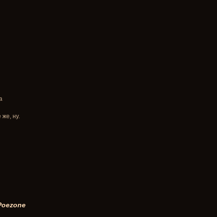
а
 же, ну.
 Poezone