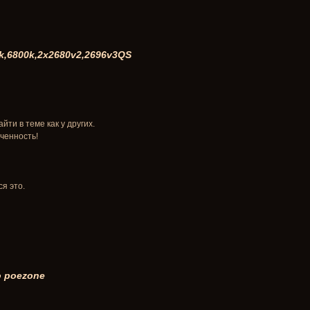
k,6800k,2x2680v2,2696v3QS
йти в теме как у других.
ченность!
я это.
 poezone