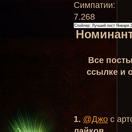
Симпатии:
7.268
Спойлер:
Лучший пост Января 
Номинант
Все посты
ссылке и 
1.
@Джо
с арт
лайков