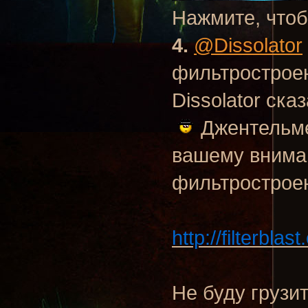
Нажмите, чтоб
4.
@Dissolator
фильтрострое
Dissolator ска
Джентельме
вашему внима
фильтростроени
http://filterblas
Не буду грузи