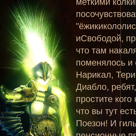
меткими колки
посочувствова
"ёжикикололис
иСвободой, пр
что там накал
поменялось и 
Нарикал, Тери
Диабло, ребят,
простите кого
что вы тут ес
Поезон! И гил
пенсионные п