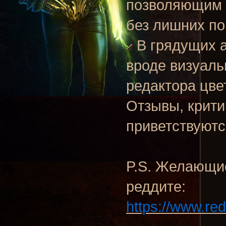
позволяющим п
без лишних по
В грядущих а
вроде визуаль
редактора цвет
Отзывы, крити
приветствуют
P.S. Желающие
реддите:
https://www.re