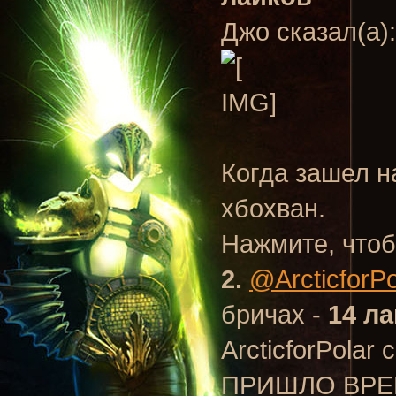
Джо сказал(а)
Когда зашел н
хбохван.
Нажмите, чтоб
2.
@ArcticforPo
бричах -
14 л
ArcticforPolar 
ПРИШЛО ВРЕ