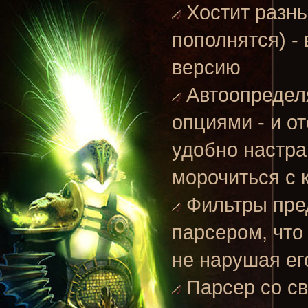
Хостит разн
пополнятся) -
версию
Автоопредел
опциями - и о
удобно настра
морочиться с 
Фильтры пре
парсером, что
не нарушая ег
Парсер со с