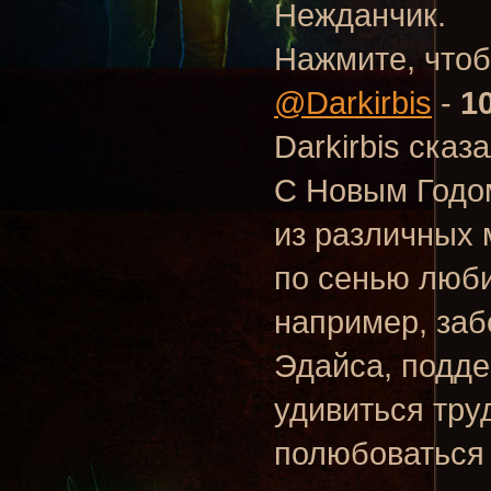
Нежданчик.
Нажмите, чтоб
@Darkirbis
-
10
Darkirbis сказ
С Новым Годо
из различных 
по сенью люб
например, заб
Эдайса, подде
удивиться тр
полюбоваться 