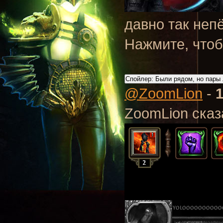
давно так неп
Нажмите, чтоб
Спойлер:
Были рядом, но пары 
@ZoomLion
-
ZoomLion сказ