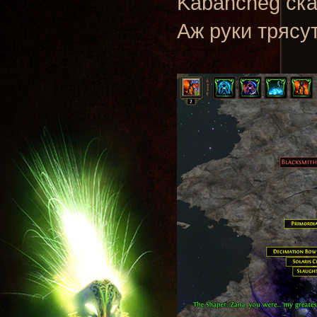
Kabancheg ска
Аж руки трясу