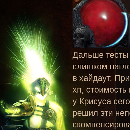
Дальше тесты 
слишком нагло,
в хайдаут. Пр
хп, стоимость 
у Крисуса сег
решил эти неп
скомпенсиров