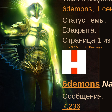
6demons
,
1 се
Статус темы:
Закрыта.
Страница 1 из
1
←
2
3
4
5
6
→
23
Вперёд >
6demons
Na
Сообщения:
7.236