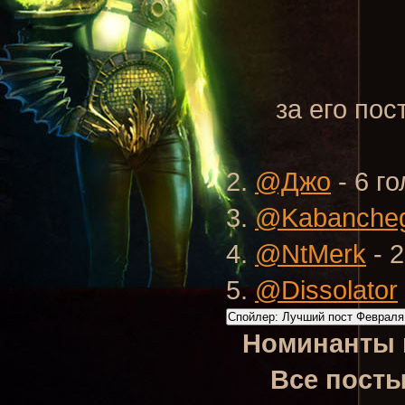
за его пос
2.
@Джо
- 6 г
3.
@Kabanche
4.
@NtMerk
- 2
5.
@Dissolator
Спойлер:
Лучший пост Февраля
Номинанты н
Все посты