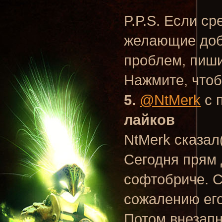
P.P.S. Если с
желающие доба
проблем, пиши
Нажмите, чтоб
5.
@NtMerk
с 
лайков
NtMerk сказал
Сегодня прям 
софтобриче. С
сожалению его
Потом внезапн