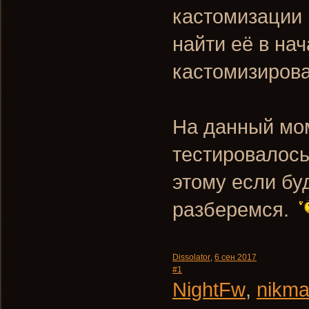
кастомизации 
найти её в на
кастомизирова
На данный мом
тестировалось
этому если буд
разберемся.
Dissolator
,
6 сен 2017
#1
NightFw
,
nikm