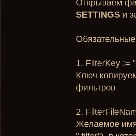
Открываем фай
SETTINGS
и з
Обязательные
1. FilterKey := "
Ключ копируем
фильтров
2. FilterFileN
Желаемое имя
".filter"), в 