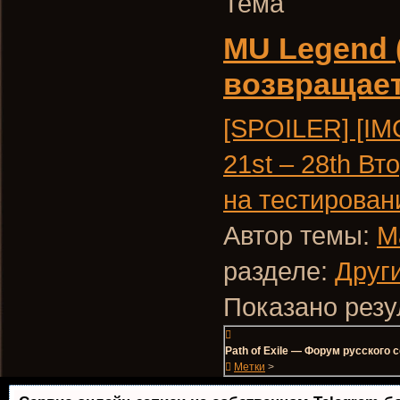
Тема
MU Legend 
возвращае
[SPOILER] [IM
21st – 28th В
на тестировани
Автор темы:
M
разделе:
Друг
Показано резул
Path of Exile — Форум русского
Метки
>