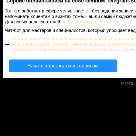
Сервис онлайн-записи на собственном Telegram-б
Тот, кто работает в сфере услуг, знает — без ведения записи 
напоминать клиентам о визитах тоже. Нашли самый бюджетн
Для новых пользователей
первый месяц бесплатно
.
Чат-бот для мастеров и специалистов, который упрощает вед
—
Сам записывает клиентов и напоминает им о визите
—
Персонализирует скидки, чаевые, кэшбэк и предопла
—
Увеличивает доходимость и помогает больше зара
Начать пользоваться сервисом
© 2023 -