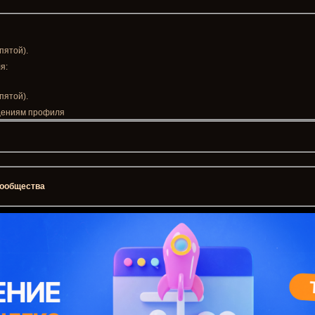
пятой).
я:
пятой).
бщениям профиля
 сообщества