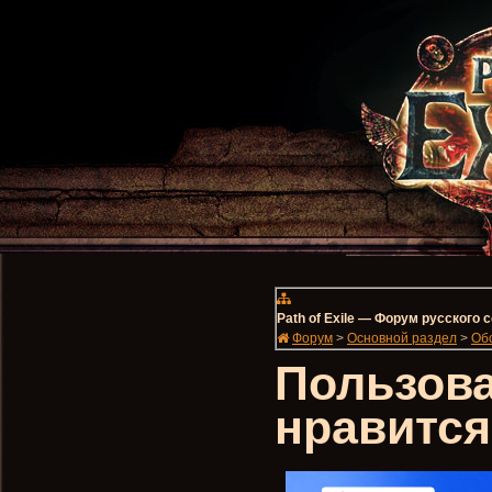
Path of Exile — Форум русского
Форум
>
Основной раздел
>
Об
Пользова
нравится