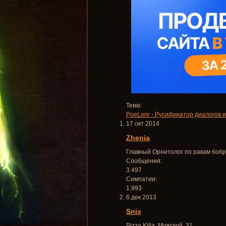
Тема:
PoeLore - Русификатор диалогов и
17 окт 2014
Zhenia
Главный Орнитолог по ракам бобр
Сообщения:
3.497
Симпатии:
1.993
6 дек 2013
Snix
Pizza Killa
, Мужской, 31