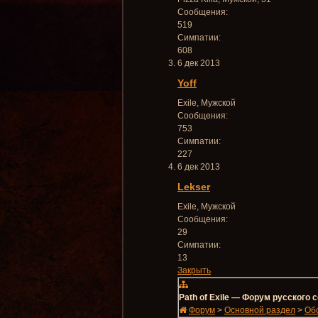
Сообщения:
519
Симпатии:
608
6 дек 2013
Yoff
Exile
, Мужской
Сообщения:
753
Симпатии:
227
6 дек 2013
Lekser
Exile
, Мужской
Сообщения:
29
Симпатии:
13
Закрыть
Path of Exile — Форум русского
Форум
>
Основной раздел
>
Об