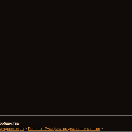
 сообщества
суждение игры
>
PoeLore - Русификатор диалогов и квестов
>