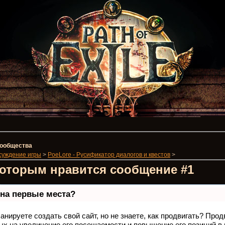
 сообщества
суждение игры
>
PoeLore - Русификатор диалогов и квестов
>
которым нравится сообщение #1
 на первые места?
анируете создать свой сайт, но не знаете, как продвигать? Про
ых на увеличение его посещаемости и повышение его позиций в