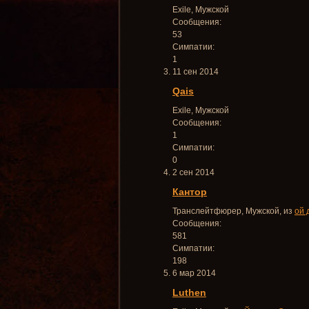
Exile
, Мужской
Сообщения:
53
Симпатии:
1
11 сен 2014
Qais
Exile
, Мужской
Сообщения:
1
Симпатии:
0
2 сен 2014
Кантор
Транслейтфюрер
, Мужской,
из
ой 
Сообщения:
581
Симпатии:
198
6 мар 2014
Luthen