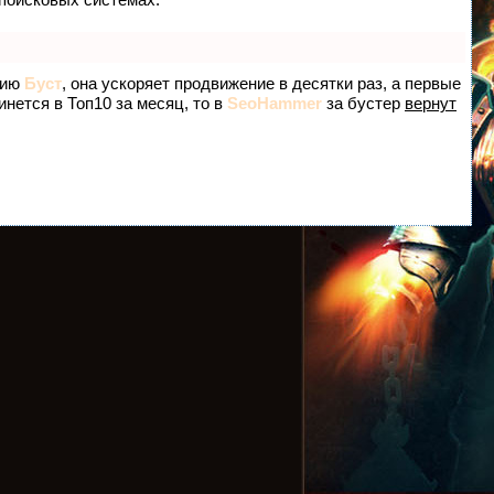
гию
Буст
, она ускоряет продвижение в десятки раз, а первые
инется в Топ10 за месяц, то в
SeoHammer
за бустер
вернут