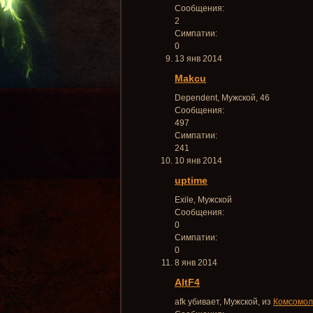
Сообщения:
2
Симпатии:
0
13 янв 2014
Makcu
Dependent
, Мужской, 46
Сообщения:
497
Симпатии:
241
10 янв 2014
uptime
Exile
, Мужской
Сообщения:
0
Симпатии:
0
8 янв 2014
AltF4
afk убивает
, Мужской,
из
Комсомол