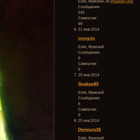
Exile
, Мужской,
из
Йошкар-Ола
Сообщения:
545
Симпатии:
99
31 янв 2014
irongrin
Exile
, Мужской
Сообщения:
0
Симпатии:
0
25 янв 2014
Snakee85
Exile
, Мужской
Сообщения:
6
Симпатии:
0
25 янв 2014
Demiurg36
Exile
, Мужской