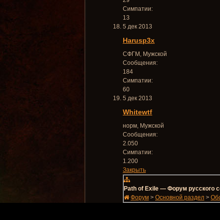
29
Симпатии:
13
5 дек 2013
Harusp3x
СФГМ
, Мужской
Сообщения:
184
Симпатии:
60
5 дек 2013
Whitewtf
норм
, Мужской
Сообщения:
2.050
Симпатии:
1.200
Закрыть
Path of Exile — Форум русского
Форум
>
Основной раздел
>
Об