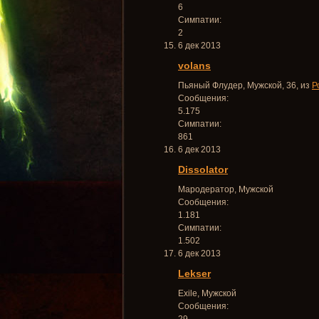
6
Симпатии:
2
6 дек 2013
volans
Пьяный Флудер
, Мужской, 36,
из
Р
Сообщения:
5.175
Симпатии:
861
6 дек 2013
Dissolator
Мародератор
, Мужской
Сообщения:
1.181
Симпатии:
1.502
6 дек 2013
Lekser
Exile
, Мужской
Сообщения: