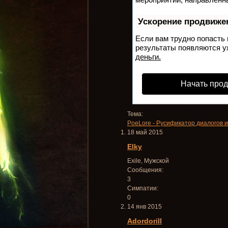
Ускорение продвиже
Если вам трудно попасть 
результаты появляются уж
деньги.
Начать про
Тема:
PoeLore - Русификатор диалогов и
18 май 2015
Elky
Exile
, Мужской
Сообщения:
3
Симпатии:
0
14 янв 2015
Adordorill