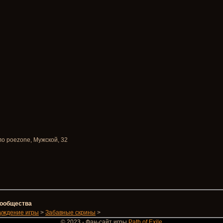
ло poezone
, Мужской, 32
 сообщества
уждение игры
>
Забавные скрины
>
© 2023 - Фан-сайт игры
Path of Exile