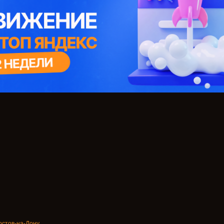
остов-на-Дону