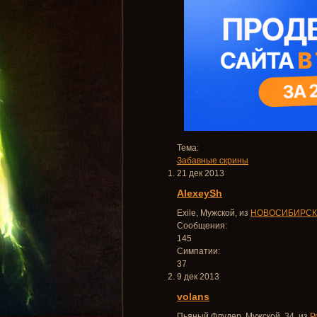
Тема:
Забавные скрины
21 дек 2013
AlexeySh
Exile
, Мужской,
из
НОВОСИБИРСК
Сообщения:
145
Симпатии:
37
9 дек 2013
volans
Пьяный Флудер
, Мужской, 34,
из
Р