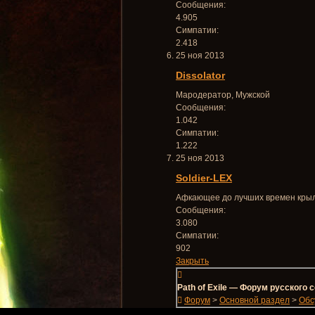
Сообщения:
4.905
Симпатии:
2.418
25 ноя 2013
Dissolator
Мародератор
, Мужской
Сообщения:
1.042
Симпатии:
1.222
25 ноя 2013
Soldier-LEX
Афкающее до лучших времен кры
Сообщения:
3.080
Симпатии:
902
Закрыть
Path of Exile — Форум русского
Форум
>
Основной раздел
>
Обс