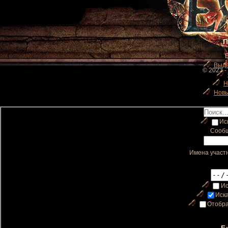
П
П
Выд
© 2023 -
Н
Новы
Иск
Сообщ
Имена участн
Ис
Иска
Отобра