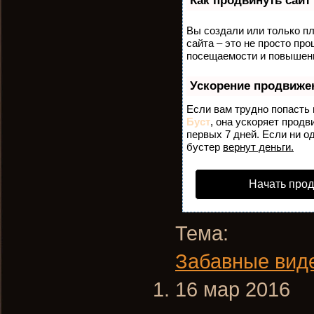
Как продвинуть сайт
Вы создали или только пл
сайта – это не просто пр
посещаемости и повышени
Ускорение продвиже
Если вам трудно попасть 
Буст
, она ускоряет продв
первых 7 дней. Если ни од
бустер
вернут деньги.
Начать про
Тема:
Забавные виде
16 мар 2016