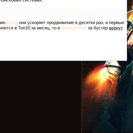
гию
Буст
, она ускоряет продвижение в десятки раз, а первые
инется в Топ10 за месяц, то в
SeoHammer
за бустер
вернут