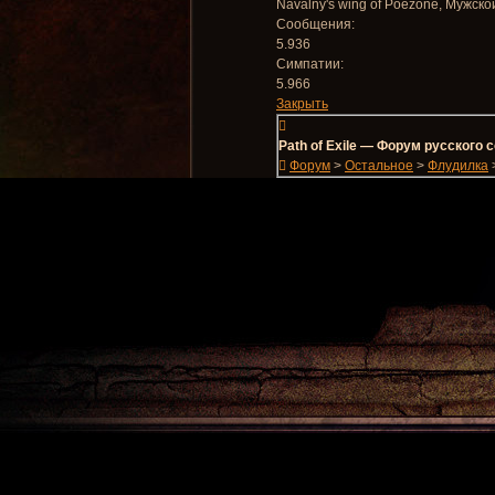
Navalny's wing of Poezone
, Мужско
Сообщения:
5.936
Симпатии:
5.966
Закрыть
Path of Exile — Форум русского
Форум
>
Остальное
>
Флудилка