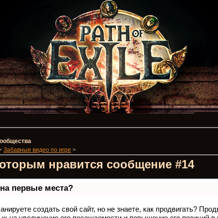
 сообщества
>
Забавные видео по игре
>
которым нравится сообщение #14
 на первые места?
анируете создать свой сайт, но не знаете, как продвигать? Про
ых на увеличение его посещаемости и повышение его позиций в