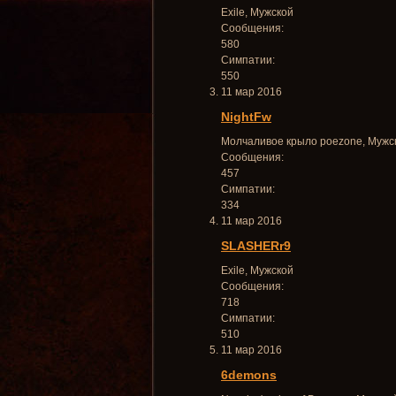
Exile
, Мужской
Сообщения:
580
Симпатии:
550
11 мар 2016
NightFw
Молчаливое крыло poezone
, Мужс
Сообщения:
457
Симпатии:
334
11 мар 2016
SLASHERr9
Exile
, Мужской
Сообщения:
718
Симпатии:
510
11 мар 2016
6demons