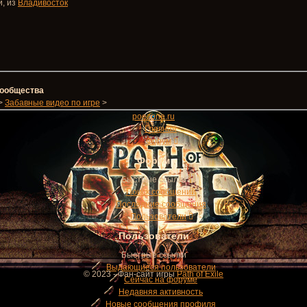
й,
из
Владивосток
 сообщества
>
Забавные видео по игре
>
poezone
.ru
Главная
Форум
Форум
Быстрые ссылки
Поиск сообщений
Последние сообщения
Пользователи
Пользователи
Быстрые ссылки
Выдающиеся пользователи
© 2023 - Фан-сайт игры
Path of Exile
Сейчас на форуме
Недавняя активность
Новые сообщения профиля