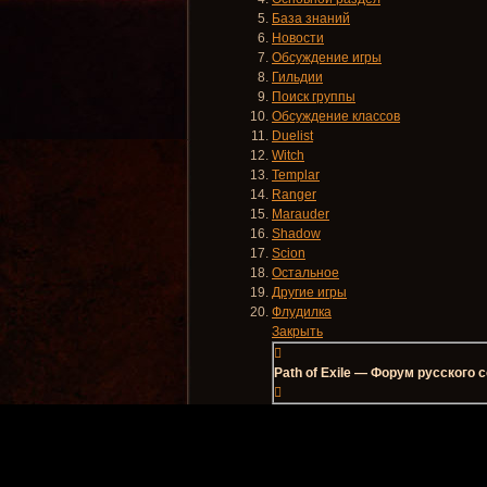
База знаний
Новости
Обсуждение игры
Гильдии
Поиск группы
Обсуждение классов
Duelist
Witch
Templar
Ranger
Marauder
Shadow
Scion
Остальное
Другие игры
Флудилка
Закрыть
Path of Exile — Форум русского