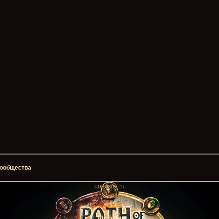
 сообщества
poezone
.ru
Главная
Форум
Форум