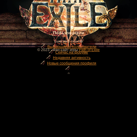
Быстрые ссылки
Поиск сообщений
Последние сообщения
Пользователи
Пользователи
Быстрые ссылки
Выдающиеся пользователи
© 2023 - Фан-сайт игры
Path of Exile
Сейчас на форуме
Недавняя активность
Новые сообщения профиля
Искать только в заголовках
Сообщения пользователя:
Имена участников (разделяйте запятой).
Новее чем:
Быстрый поиск