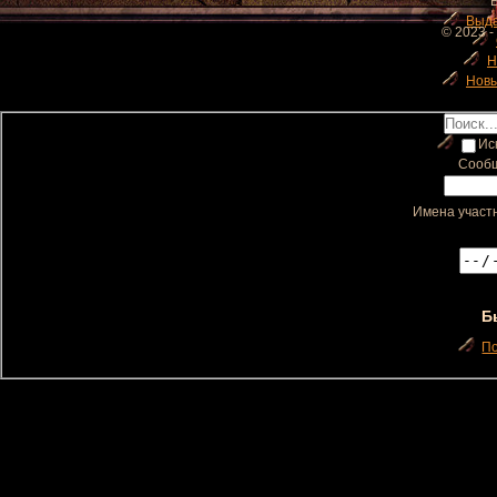
Выд
© 2023 -
Н
Новы
Иск
Сообщ
Имена участн
Б
П