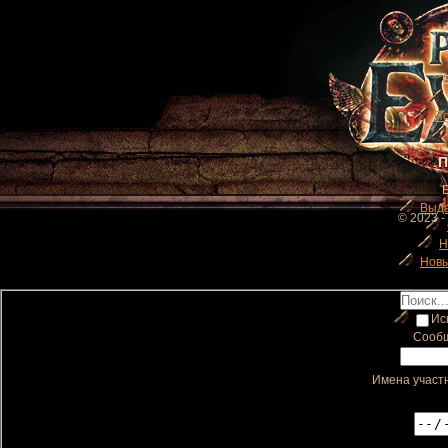
П
П
Выд
© 2023 -
Н
Новы
Иск
Сообщ
Имена участн