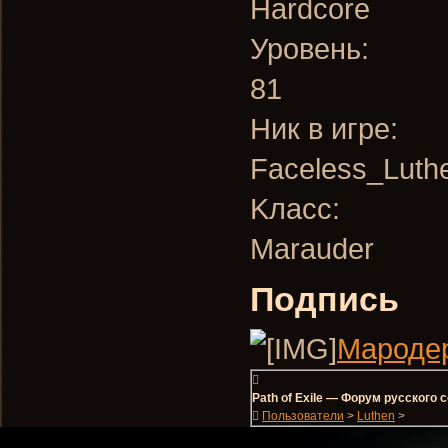
Hardcore
Уровень:
81
Hик в игре:
Faceless_Luth
Kласс:
Marauder
Подпись
Мародер
Path of Exile — Форум русского
Пользователи
>
Luthen
>