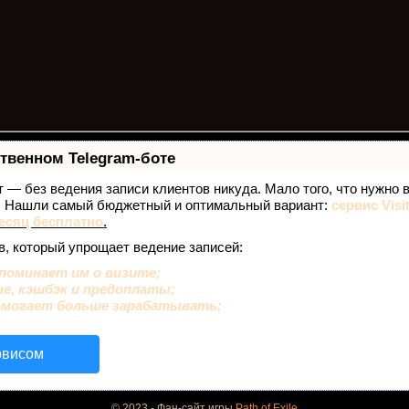
ственном Telegram-боте
ет — без ведения записи клиентов никуда. Мало того, что нужно 
е. Нашли самый бюджетный и оптимальный вариант:
сервис Visi
есяц бесплатно
.
в, который упрощает ведение записей:
поминает им о визите;
ые, кэшбэк и предоплаты;
омогает больше зарабатывать;
рвисом
© 2023 - Фан-сайт игры
Path of Exile