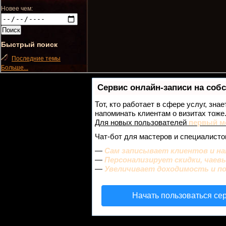
Новее чем:
Быстрый поиск
Последние темы
Больше...
Сервис онлайн-записи на соб
Тот, кто работает в сфере услуг, зна
напоминать клиентам о визитах тож
Для новых пользователей
первый м
Чат-бот для мастеров и специалисто
—
Сам записывает клиентов и на
—
Персонализирует скидки, чаев
—
Увеличивает доходимость и п
Начать пользоваться се