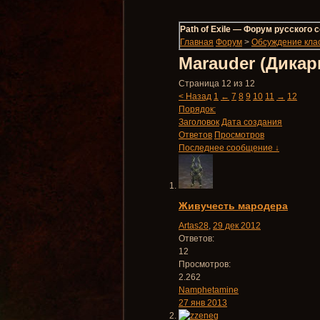
Path of Exile — Форум русского
Главная
Форум
>
Обсуждение кла
Marauder (Дикар
Страница 12 из 12
< Назад
1
←
7
8
9
10
11
→
12
Порядок:
Заголовок
Дата создания
Ответов
Просмотров
Последнее сообщение ↓
Живучесть мародера
Artas28
,
29 дек 2012
Ответов:
12
Просмотров:
2.262
Namphetamine
27 янв 2013