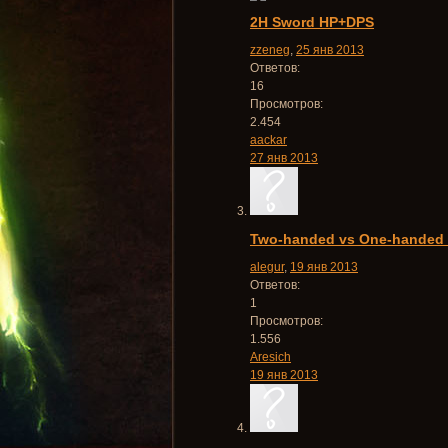
2H Sword HP+DPS
zzeneg
,
25 янв 2013
Ответов:
16
Просмотров:
2.454
aackar
27 янв 2013
Two-handed vs One-handed
alegur
,
19 янв 2013
Ответов:
1
Просмотров:
1.556
Aresich
19 янв 2013