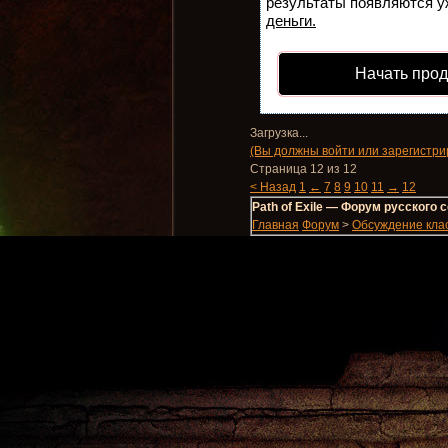
результаты появляются уж
деньги.
Начать про
Загрузка...
(Вы должны войти или зарегистри
Страница 12 из 12
< Назад
1
←
7
8
9
10
11
→
12
Path of Exile — Форум русского
Главная
Форум
>
Обсуждение кла