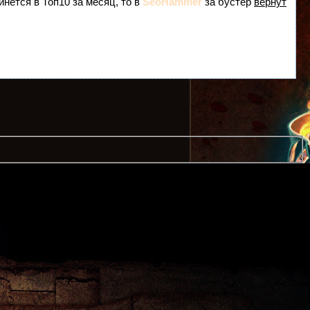
инется в Топ10 за месяц, то в
SeoHammer
за бустер
вернут