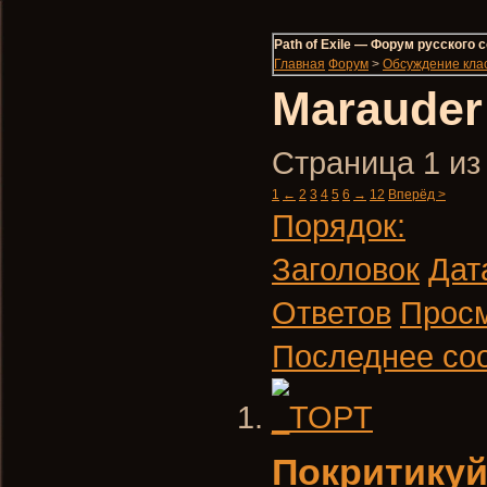
Path of Exile — Форум русского
Главная
Форум
>
Обсуждение кла
Marauder
Страница 1 из
1
←
2
3
4
5
6
→
12
Вперёд >
Порядок:
Заголовок
Дат
Ответов
Прос
Последнее со
Покритикуй