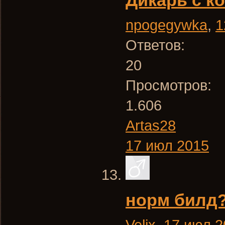
Дикарь с ко
npogegywka
,
1
Ответов:
20
Просмотров:
1.606
Artas28
17 июл 2015
норм билд
Velix
,
17 июл 2