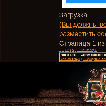
Загрузка...
(Вы должны во
разместить со
Страница 1 из
1
←
2
3
4
5
6
→
12
Вперёд >
Path of Exile — Форум русского
Главная
Форум
>
Обсуждение кла