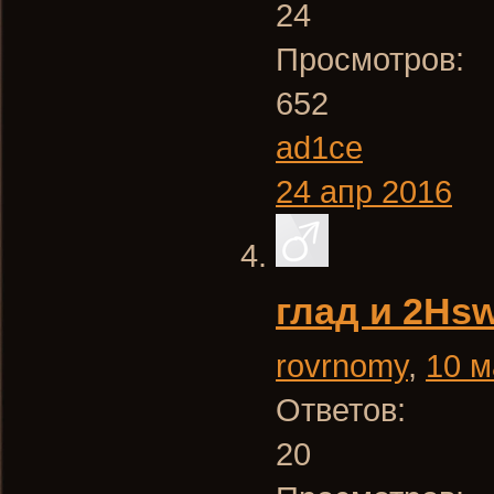
24
Просмотров:
652
ad1ce
24 апр 2016
глад и 2Hsw
rovrnomy
,
10 м
Ответов:
20