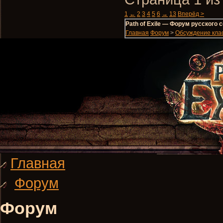
1
←
2
3
4
5
6
→
13
Вперёд >
Path of Exile — Форум русского
Главная
Форум
>
Обсуждение кла
Главная
Форум
Форум