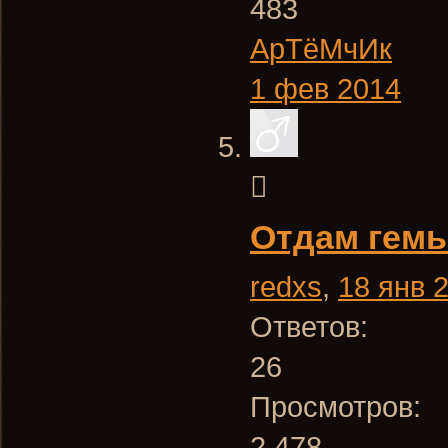
483
АрТёМчИк
1 фев 2014
Отдам гемы
redxs
,
18 янв 
Ответов:
26
Просмотров:
2.478