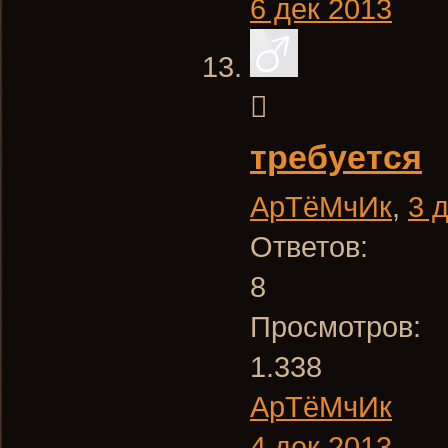
6 дек 2013
требуется
АрТёМчИк
,
3 
Ответов:
8
Просмотров:
1.338
АрТёМчИк
4 дек 2013