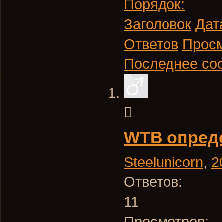
Порядок:
Заголовок
Дат
Ответов
Прос
Последнее со
WTB опреде
Steelunicorn
,
2
Ответов:
11
Просмотров: