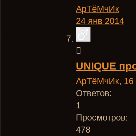
АрТёМчИк
24 янв 2014
UNIQUE про
АрТёМчИк
,
16
Ответов:
1
Просмотров:
478