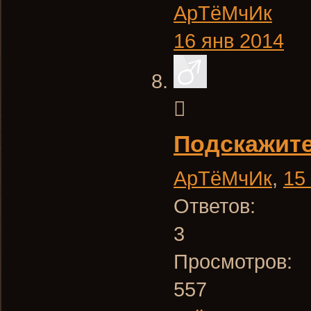
АрТёМчИк
16 янв 2014
Подскажит
АрТёМчИк
,
15
Ответов:
3
Просмотров:
557